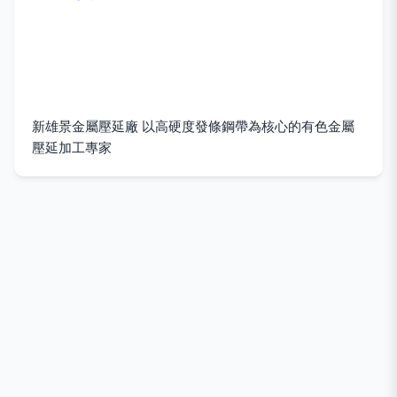
新雄景金屬壓延廠 以高硬度發條鋼帶為核心的有色金屬
壓延加工專家