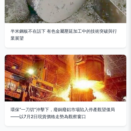
半米鋼板不在話下 有色金屬壓延加工中的技術突破與行
業展望
環保“一刀切”沖擊下，廢銅廢鋁市場陷入停產觀望僵局
——以7月2日現貨價格走勢為觀察窗口