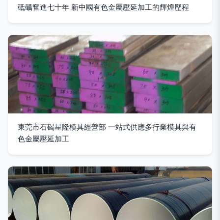
砥礪奮進七十年 新中國有色金屬壓延加工的輝煌歷程
東莞市石碣星隆模具經營部 一站式供應多行業模具與有
色金屬壓延加工