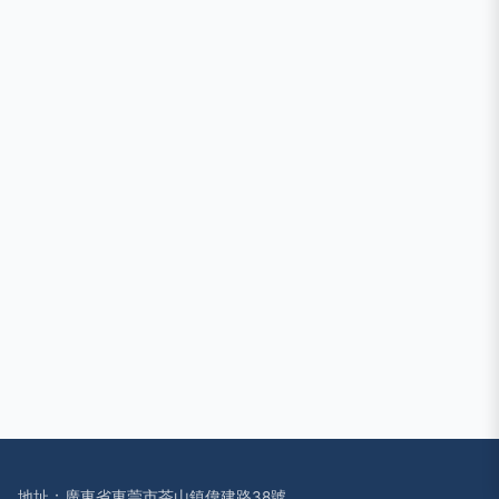
地址：廣東省東莞市茶山鎮偉建路38號