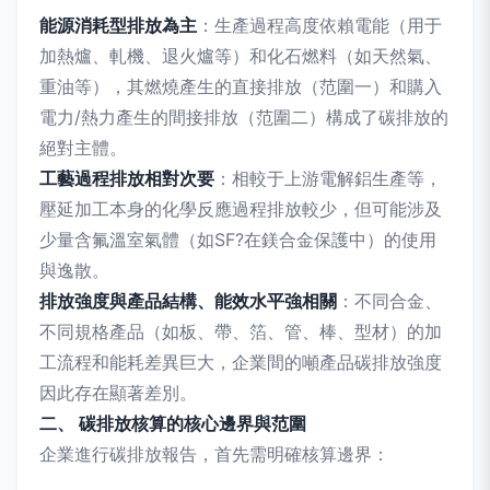
能源消耗型排放為主
：生產過程高度依賴電能（用于
加熱爐、軋機、退火爐等）和化石燃料（如天然氣、
重油等），其燃燒產生的直接排放（范圍一）和購入
電力/熱力產生的間接排放（范圍二）構成了碳排放的
絕對主體。
工藝過程排放相對次要
：相較于上游電解鋁生產等，
壓延加工本身的化學反應過程排放較少，但可能涉及
少量含氟溫室氣體（如SF?在鎂合金保護中）的使用
與逸散。
排放強度與產品結構、能效水平強相關
：不同合金、
不同規格產品（如板、帶、箔、管、棒、型材）的加
工流程和能耗差異巨大，企業間的噸產品碳排放強度
因此存在顯著差別。
二、 碳排放核算的核心邊界與范圍
企業進行碳排放報告，首先需明確核算邊界：