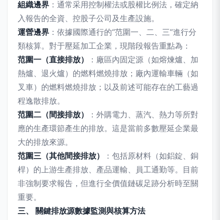
組織邊界
：通常采用控制權法或股權比例法，確定納
入報告的全資、控股子公司及生產設施。
運營邊界
：依據國際通行的“范圍一、二、三”進行分
類核算。對于壓延加工企業，現階段報告重點為：
范圍一（直接排放）
：廠區內固定源（如熔煉爐、加
熱爐、退火爐）的燃料燃燒排放；廠內運輸車輛（如
叉車）的燃料燃燒排放；以及前述可能存在的工藝過
程逸散排放。
范圍二（間接排放）
：外購電力、蒸汽、熱力等所對
應的生產環節產生的排放。這是當前多數壓延企業最
大的排放來源。
范圍三（其他間接排放）
：包括原材料（如鋁錠、銅
桿）的上游生產排放、產品運輸、員工通勤等。目前
非強制要求報告，但進行全價值鏈碳足跡分析時至關
重要。
三、 關鍵排放源數據監測與核算方法