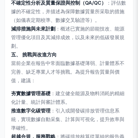
不確定性分析及質量保證與控制（QA/QC）
：評估數
據的不確定性，并描述為保障數據質量所采取的措施
（如儀表定期校準、數據交叉驗證等）。
減排措施與未來計劃
：概述已實施的節能技改、能源
管理優化項目及其減排成效，以及未來的低碳發展規
劃。
五、 挑戰與改進方向
當前企業在報告中常面臨數據基礎薄弱、計量體系不
完善、缺乏專業人才等挑戰。為提升報告質量與價
值，建議：
夯實數據管理基礎
：建立健全能源及物料消耗的精細
化計量、統計與審計體系。
推進數字化碳管理
：引入或開發碳排放管理信息系
統，實現數據自動采集、計算與可視化，提升效率與
準確性。
超越合規，服務戰略
：將碳排放核算從單純的報告義