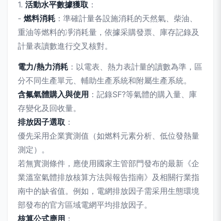
1.
活動水平數據獲取
：
-
燃料消耗
：準確計量各設施消耗的天然氣、柴油、
重油等燃料的凈消耗量，依據采購發票、庫存記錄及
計量表讀數進行交叉核對。
電力/熱力消耗
：以電表、熱力表計量的讀數為準，區
分不同生產單元、輔助生產系統和附屬生產系統。
含氟氣體購入與使用
：記錄SF?等氣體的購入量、庫
存變化及回收量。
排放因子選取
：
優先采用企業實測值（如燃料元素分析、低位發熱量
測定）。
若無實測條件，應使用國家主管部門發布的最新《企
業溫室氣體排放核算方法與報告指南》及相關行業指
南中的缺省值。例如，電網排放因子需采用生態環境
部發布的官方區域電網平均排放因子。
核算公式應用
：