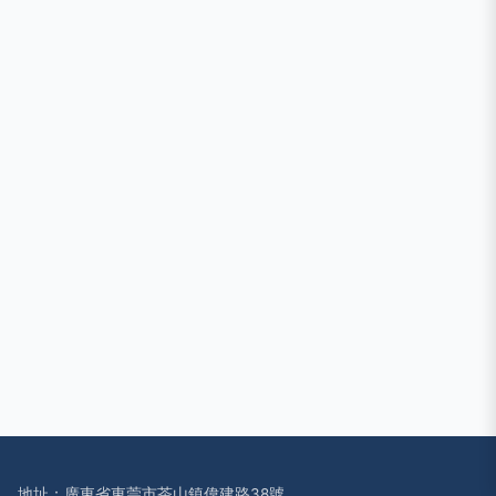
地址：廣東省東莞市茶山鎮偉建路38號