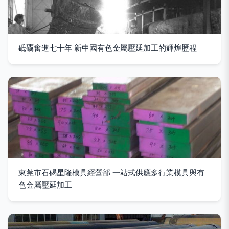
砥礪奮進七十年 新中國有色金屬壓延加工的輝煌歷程
東莞市石碣星隆模具經營部 一站式供應多行業模具與有
色金屬壓延加工