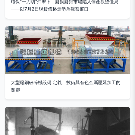
環保“一刀切”沖擊下，廢銅廢鋁市場陷入停產觀望僵局
——以7月2日現貨價格走勢為觀察窗口
大型廢鋼破碎機設備 定義、技術與有色金屬壓延加工的
關聯